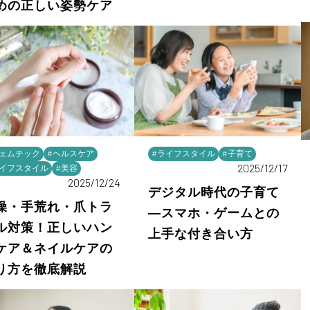
めの正しい姿勢ケア
フェムテック
#ヘルスケア
#ライフスタイル
#子育て
2025/12/17
ライフスタイル
#美容
2025/12/24
デジタル時代の子育て
燥・手荒れ・爪トラ
―スマホ・ゲームとの
ル対策！正しいハン
上手な付き合い方
ケア＆ネイルケアの
り方を徹底解説