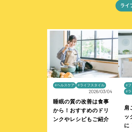
ライ
#ヘルスケア
#ライフスタイル
#
2026/03/04
#
睡眠の質の改善は食事
肩
から！おすすめのドリ
ッ
ンクやレシピもご紹介
に