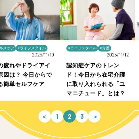
ヘルスケア
#ライフスタイル
#ライフスタイル
#介護
2025/11/19
2025/11/12
の疲れやドライアイ
認知症ケアのトレン
原因は？ 今日からで
ド！今日から在宅介護
る簡単セルフケア
に取り入れられる「ユ
マニチュード」とは？
＜
1
2
3
＞