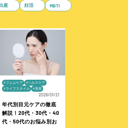
出産
妊活
MBTI
#フェムケア
#ヘルスケア
#ライフスタイル
#美容
2026/01/21
年代別目元ケアの徹底
解説！20代・30代・40
代・50代のお悩み別お