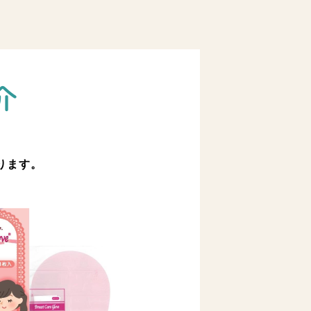
介
おります。