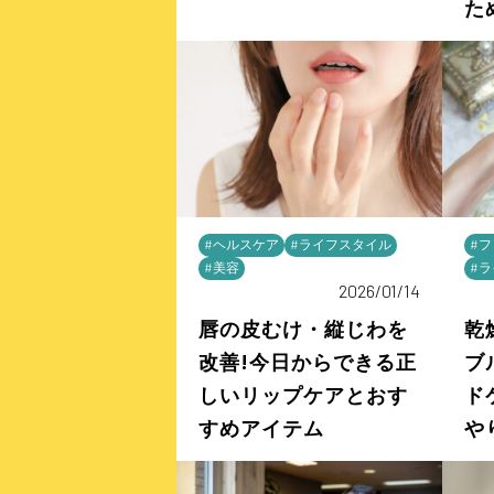
た
#ヘルスケア
#ライフスタイル
#
#美容
#
2026/01/14
唇の皮むけ・縦じわを
乾
改善!今日からできる正
ブ
しいリップケアとおす
ド
すめアイテム
や