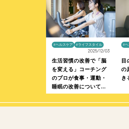
#ヘルスケア
#ライフスタイル
#
2025/12/03
生活習慣の改善で「脳
目
を変える」コーチング
の
のプロが食事・運動・
き
睡眠の改善について解
説