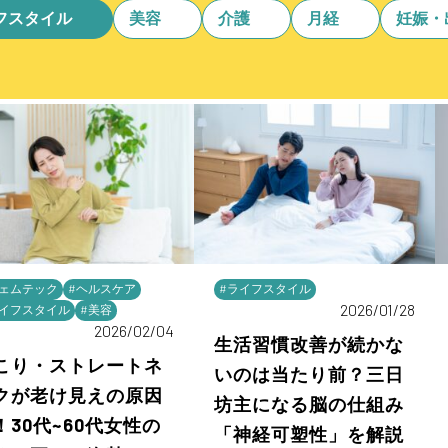
フスタイル
美容
介護
月経
妊娠・
フェムテック
#ヘルスケア
#ライフスタイル
2026/01/28
ライフスタイル
#美容
2026/02/04
生活習慣改善が続かな
こり・ストレートネ
いのは当たり前？三日
クが老け見えの原因
坊主になる脳の仕組み
！30代~60代女性の
「神経可塑性」を解説