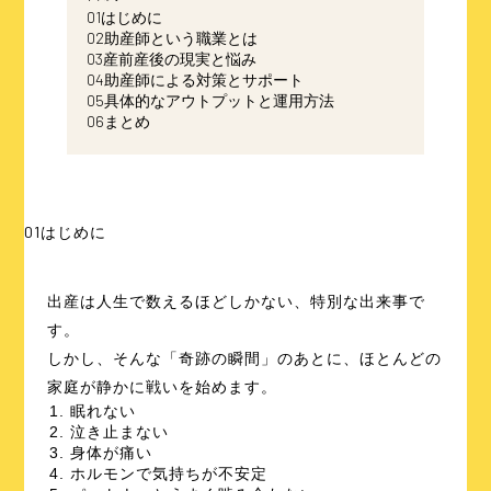
01
はじめに
02
助産師という職業とは
03
産前産後の現実と悩み
04
助産師による対策とサポート
05
具体的なアウトプットと運用方法
06
まとめ
01
はじめに
出産は人生で数えるほどしかない、特別な出来事で
す。
しかし、そんな「奇跡の瞬間」のあとに、ほとんどの
家庭が静かに戦いを始めます。
眠れない
泣き止まない
身体が痛い
ホルモンで気持ちが不安定